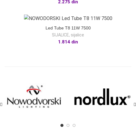
2.275
din
Led Tube T8 11W 7500
SIJALICE
,
sijalice
1.814
din