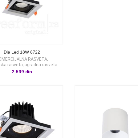
Dia Led 18W 8722
OMERCIJALNA RASVETA
,
ska rasveta
,
ugradna rasveta
2.539
din