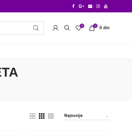
0
0
0
din
ETA