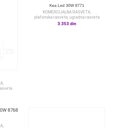
Kea Led 30W 8771
KOMERCIJALNA RASVETA
,
plafonska rasveta
,
ugradna rasveta
3.353
din
TA
,
rasveta
TA
,