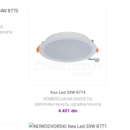
TA
,
rasveta
Kos Led 24W 8774
KOMERCIJALNA RASVETA
,
plafonska rasveta
,
ugradna rasveta
4.451
din