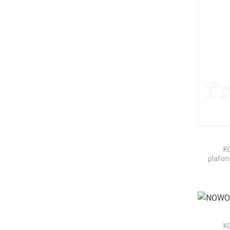
K
plafon
K