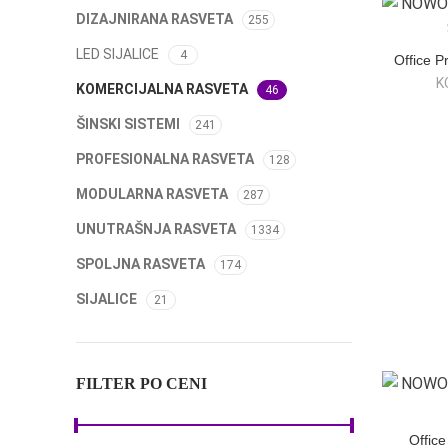
DIZAJNIRANA RASVETA
255
LED SIJALICE
4
Office P
K
KOMERCIJALNA RASVETA
46
ŠINSKI SISTEMI
241
PROFESIONALNA RASVETA
128
MODULARNA RASVETA
287
UNUTRAŠNJA RASVETA
1334
SPOLJNA RASVETA
174
SIJALICE
21
FILTER PO CENI
Office