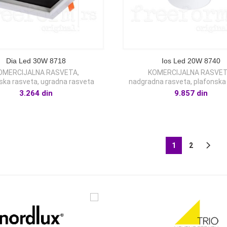
Dia Led 30W 8718
Ios Led 20W 8740
OMERCIJALNA RASVETA
,
KOMERCIJALNA RASVE
ska rasveta
,
ugradna rasveta
nadgradna rasveta
,
plafonska
3.264
din
9.857
din
1
2