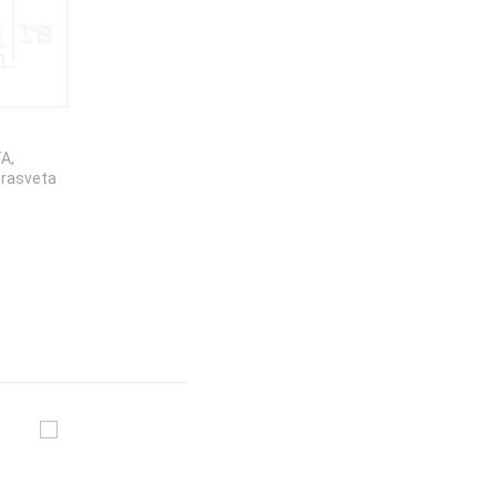
TA
,
 rasveta