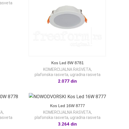
rasveta
Kos Led 8W 8781
KOMERCIJALNA RASVETA
,
plafonska rasveta
,
ugradna rasveta
2.077
din
Kos Led 16W 8777
TA
,
KOMERCIJALNA RASVETA
,
rasveta
plafonska rasveta
,
ugradna rasveta
3.264
din