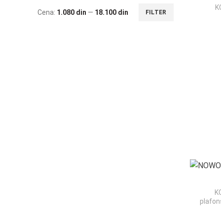
K
Cena:
1.080 din
—
18.100 din
FILTER
Minimalna
Maksimalna
cena
cena
K
plafon