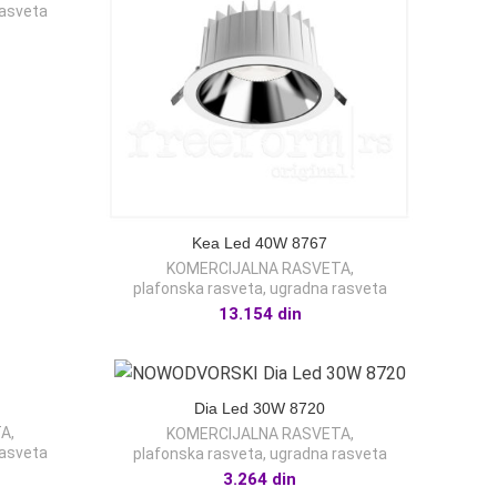
rasveta
Kea Led 40W 8767
KOMERCIJALNA RASVETA
,
plafonska rasveta
,
ugradna rasveta
13.154
din
Dia Led 30W 8720
TA
,
KOMERCIJALNA RASVETA
,
rasveta
plafonska rasveta
,
ugradna rasveta
3.264
din