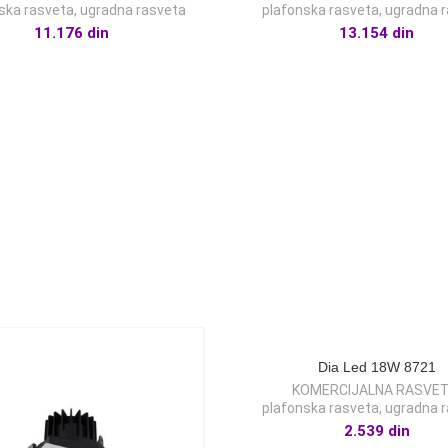
ska rasveta
,
ugradna rasveta
plafonska rasveta
,
ugradna 
11.176
din
13.154
din
Dia Led 18W 8721
KOMERCIJALNA RASVE
plafonska rasveta
,
ugradna 
2.539
din